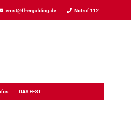
ernst@ff-ergolding.de
Notruf 112
nfos
DAS FEST