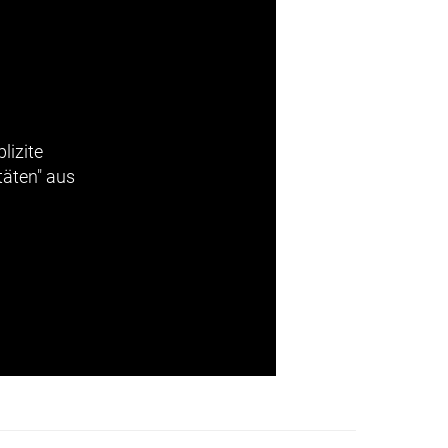
lizite
täten" aus