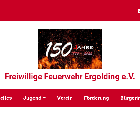
Freiwillige Feuerwehr Ergolding e.V.
elles
Jugend
Verein
Förderung
Bürgeri