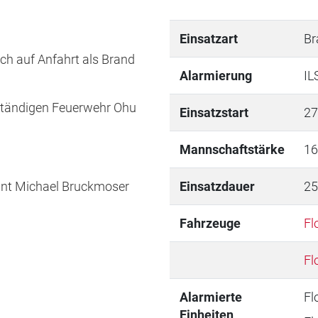
Einsatzart
Br
ich auf Anfahrt als Brand
Alarmierung
IL
ständigen Feuerwehr Ohu
Einsatzstart
27
Mannschaftstärke
16
nt Michael Bruckmoser
Einsatzdauer
25
Fahrzeuge
Fl
Fl
Alarmierte
Fl
Einheiten