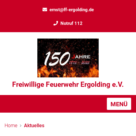
ernst@ff-ergolding.de
Notruf 112
Freiwillige Feuerwehr Ergolding e.V.
MENÜ
Home
Aktuelles