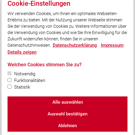
Cookie-Einstellungen
Quicklinks
Wir verwenden Cookies, um Ihnen ein optimales Webseiten-
Erlebnis zu bieten. Mit der Nutzung unserer Webseite stimmen
Feuerwehr Mattarello
Sie der Verwendung von Cookies zu. Weitere Informationen über
Pressefotografie24
die Verwendung von Cookies und wie Sie Ihre Einwilligung für die
Zukunft widerrufen können, finden Sie in unseren
Datenschutzerklärung
Impressum
Datenschutzhinweisen.
Social Media
Details zeigen
Auch unterwegs immer auf dem Laufenden bleiben?
Welchen Cookies stimmen Sie zu?
Bleiben Sie mit uns in Kontakt und vernetzen Sie sich
mit uns!
Notwendig
Funktionalitäten
Statistik
Alle auswählen
© 2026 Freiwillige Feuerwehr Ergolding e.V.
Auswahl bestätigen
Impressum
|
Datenschutz
|
Cookie-Einstellungen
Ablehnen