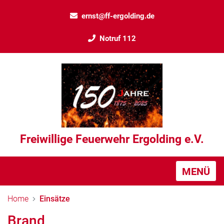
ernst@ff-ergolding.de
Notruf 112
Freiwillige Feuerwehr Ergolding e.V.
MENÜ
Home
Einsätze
Brand