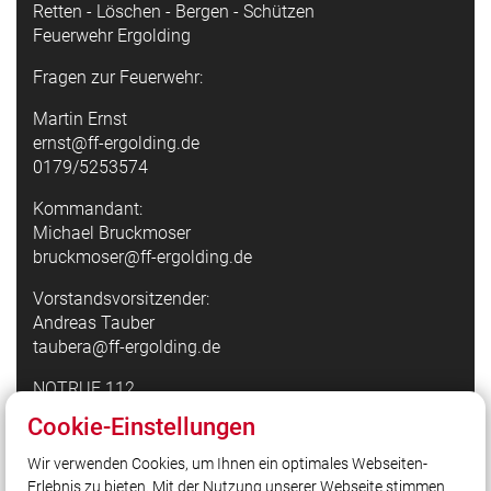
Retten - Löschen - Bergen - Schützen
Feuerwehr Ergolding
Fragen zur Feuerwehr:
Martin Ernst
ernst@ff-ergolding.de
0179/5253574
Kommandant:
Michael Bruckmoser
bruckmoser@ff-ergolding.de
Vorstandsvorsitzender:
Andreas Tauber
taubera@ff-ergolding.de
NOTRUF 112
Cookie-Einstellungen
Quicklinks
Wir verwenden Cookies, um Ihnen ein optimales Webseiten-
Erlebnis zu bieten. Mit der Nutzung unserer Webseite stimmen