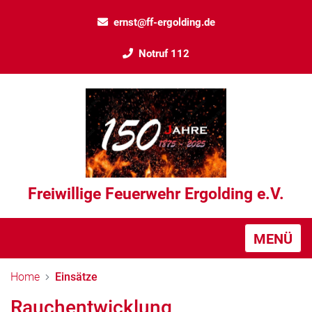
ernst@ff-ergolding.de
Notruf 112
Freiwillige Feuerwehr Ergolding e.V.
MENÜ
Home
Einsätze
Rauchentwicklung