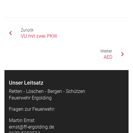
Zurück
VU mit zwei PKW
Weiter
AED
Unser Leitsatz
Retten - Löschen - Bergen - Schützen
Feuerwehr Ergolding
Fragen zur Feuerwehr:
Martin Ernst
ernst@ff-ergolding.de