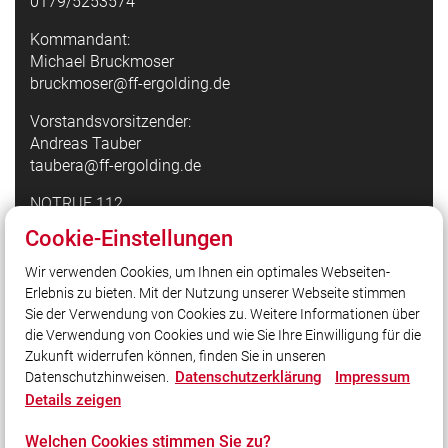
0179/5253574
Kommandant:
Michael Bruckmoser
bruckmoser@ff-ergolding.de
Vorstandsvorsitzender:
Andreas Tauber
taubera@ff-ergolding.de
NOTRUF 112
Cookie-Einstellungen
Quicklinks
Wir verwenden Cookies, um Ihnen ein optimales Webseiten-
Erlebnis zu bieten. Mit der Nutzung unserer Webseite stimmen
Feuerwehr Mattarello
Sie der Verwendung von Cookies zu. Weitere Informationen über
Pressefotografie24
die Verwendung von Cookies und wie Sie Ihre Einwilligung für die
Zukunft widerrufen können, finden Sie in unseren
Datenschutzerklärung
Impressum
Datenschutzhinweisen.
Social Media
Details zeigen
Auch unterwegs immer auf dem Laufenden bleiben?
Welchen Cookies stimmen Sie zu?