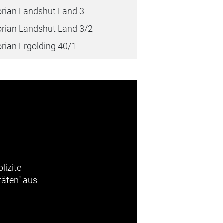
orian Landshut Land 3
orian Landshut Land 3/2
orian Ergolding 40/1
lizite
täten" aus