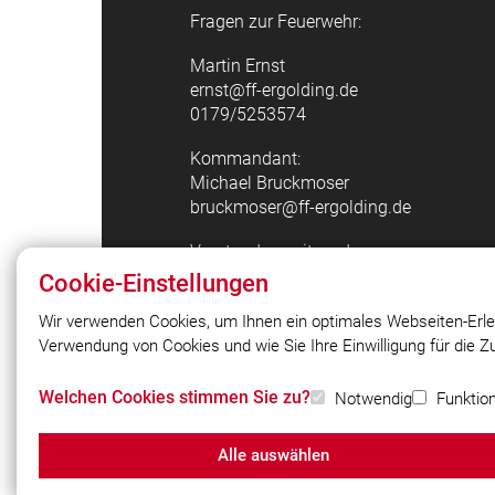
Fragen zur Feuerwehr:
Martin Ernst
ernst@ff-ergolding.de
0179/5253574
Kommandant:
Michael Bruckmoser
bruckmoser@ff-ergolding.de
Vorstandsvorsitzender:
Andreas Tauber
Cookie-Einstellungen
taubera@ff-ergolding.de
Wir verwenden Cookies, um Ihnen ein optimales Webseiten-Erle
NOTRUF 112
Verwendung von Cookies und wie Sie Ihre Einwilligung für die 
© 2026 Freiwillige Feuerwehr Ergolding 
Welchen Cookies stimmen Sie zu?
Notwendig
Funktion
Alle auswählen