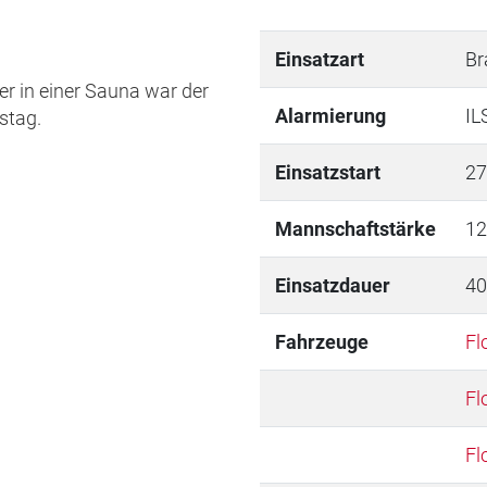
Einsatzart
Br
 in einer Sauna war der
Alarmierung
IL
stag.
Einsatzstart
27
Mannschaftstärke
12
Einsatzdauer
40
Fahrzeuge
Fl
Fl
Fl