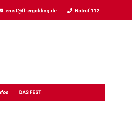
ernst@ff-ergolding.de
Notruf 112
nfos
DAS FEST