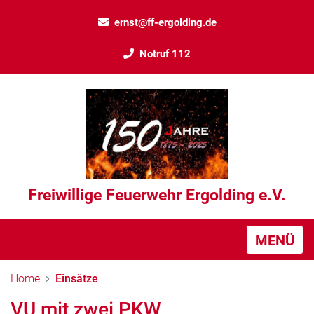
ernst@ff-ergolding.de
Notruf 112
Freiwillige Feuerwehr Ergolding e.V.
MENÜ
Home
Einsätze
VU mit zwei PKW