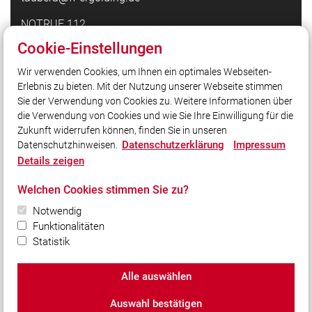
NOTRUF 112
Cookie-Einstellungen
Quicklinks
Wir verwenden Cookies, um Ihnen ein optimales Webseiten-
Erlebnis zu bieten. Mit der Nutzung unserer Webseite stimmen
Feuerwehr Mattarello
Sie der Verwendung von Cookies zu. Weitere Informationen über
Pressefotografie24
die Verwendung von Cookies und wie Sie Ihre Einwilligung für die
Zukunft widerrufen können, finden Sie in unseren
Datenschutzerklärung
Impressum
Datenschutzhinweisen.
Social Media
Details zeigen
Auch unterwegs immer auf dem Laufenden bleiben?
Welchen Cookies stimmen Sie zu?
Bleiben Sie mit uns in Kontakt und vernetzen Sie sich
mit uns!
Notwendig
Funktionalitäten
Statistik
Alle auswählen
© 2026 Freiwillige Feuerwehr Ergolding e.V.
Auswahl bestätigen
Impressum
|
Datenschutz
|
Cookie-Einstellungen