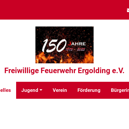
Freiwillige Feuerwehr Ergolding e.V.
elles
Jugend
Verein
Förderung
Bürgeri