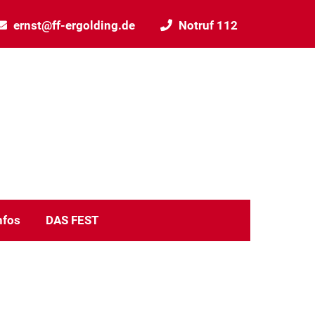
ernst@ff-ergolding.de
Notruf 112
nfos
DAS FEST