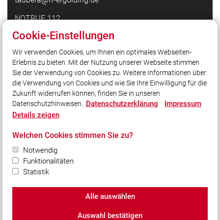
NOTRUF 112
Cookie-Einstellungen
Quicklinks
Wir verwenden Cookies, um Ihnen ein optimales Webseiten-
Erlebnis zu bieten. Mit der Nutzung unserer Webseite stimmen
Feuerwehr Mattarello
Sie der Verwendung von Cookies zu. Weitere Informationen über
Pressefotografie24
die Verwendung von Cookies und wie Sie Ihre Einwilligung für die
Zukunft widerrufen können, finden Sie in unseren
Datenschutzerklärung
Impressum
Datenschutzhinweisen.
Social Media
Details zeigen
Auch unterwegs immer auf dem Laufenden bleiben?
Welchen Cookies stimmen Sie zu?
Bleiben Sie mit uns in Kontakt und vernetzen Sie sich
mit uns!
Notwendig
Funktionalitäten
Statistik
Alle auswählen
© 2026 Freiwillige Feuerwehr Ergolding e.V.
Auswahl bestätigen
Impressum
|
Datenschutz
|
Cookie-Einstellungen