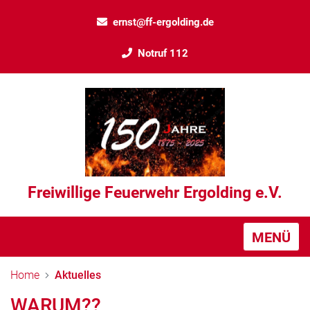
ernst@ff-ergolding.de
Notruf 112
Freiwillige Feuerwehr Ergolding e.V.
MENÜ
Home
Aktuelles
WARUM??