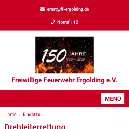
ernst@ff-ergolding.de
Notruf 112
Freiwillige Feuerwehr Ergolding e.V.
MENÜ
Home
Einsätze
Drehleiterrettung