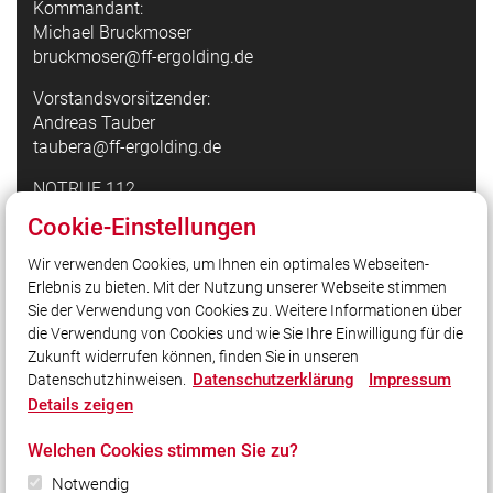
Kommandant:
Michael Bruckmoser
bruckmoser@ff-ergolding.de
Vorstandsvorsitzender:
Andreas Tauber
taubera@ff-ergolding.de
NOTRUF 112
Cookie-Einstellungen
Quicklinks
Wir verwenden Cookies, um Ihnen ein optimales Webseiten-
Erlebnis zu bieten. Mit der Nutzung unserer Webseite stimmen
Feuerwehr Mattarello
Sie der Verwendung von Cookies zu. Weitere Informationen über
Pressefotografie24
die Verwendung von Cookies und wie Sie Ihre Einwilligung für die
Zukunft widerrufen können, finden Sie in unseren
Datenschutzerklärung
Impressum
Datenschutzhinweisen.
Social Media
Details zeigen
Auch unterwegs immer auf dem Laufenden bleiben?
Welchen Cookies stimmen Sie zu?
Bleiben Sie mit uns in Kontakt und vernetzen Sie sich
mit uns!
Notwendig