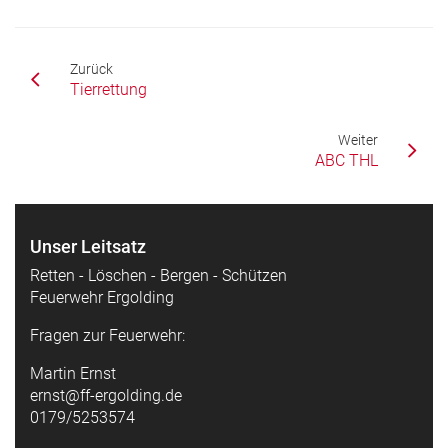
Zurück
Tierrettung
Weiter
ABC THL
Unser Leitsatz
Retten - Löschen - Bergen - Schützen
Feuerwehr Ergolding
Fragen zur Feuerwehr:
Martin Ernst
ernst@ff-ergolding.de
0179/5253574