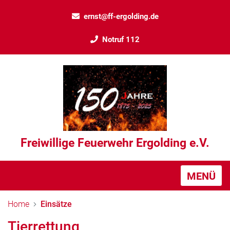
ernst@ff-ergolding.de
Notruf 112
Freiwillige Feuerwehr Ergolding e.V.
MENÜ
Home
Einsätze
Tierrettung