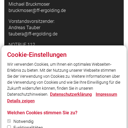
Michael Bruckmoser
bruckmoser@ff-ergolding.de
Vorstandsvorsitzender:
Andreas Tauber
taubera@ff-ergolding.de
NOTRUF 112
Cookie-Einstellungen
Quicklinks
Wir verwenden Cookies, um Ihnen ein optimales Webseiten-
Erlebnis zu bieten. Mit der Nutzung unserer Webseite stimmen
Feuerwehr Mattarello
Sie der Verwendung von Cookies zu. Weitere Informationen über
Pressefotografie24
die Verwendung von Cookies und wie Sie Ihre Einwilligung für die
Zukunft widerrufen können, finden Sie in unseren
Datenschutzerklärung
Impressum
Datenschutzhinweisen.
Social Media
Details zeigen
Auch unterwegs immer auf dem Laufenden bleiben?
Welchen Cookies stimmen Sie zu?
Bleiben Sie mit uns in Kontakt und vernetzen Sie sich
mit uns!
Notwendig
Funktionalitäten